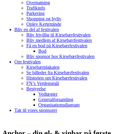
Overnatning
Trafikinfo
Parkering
Shopping og byliv
Oplev Kerteminde
Bliv en del af festivalen
Bliv frivillig til Kirsebærfestivalen
Bliv medlem af Kirsebærfestivalen
Få en bod på Kirsebærfestivalen
Bod
Bliv sponsor hos Kirsebærfestivalen
Om festivalen
Kirsebærplakaten
Se billeder fra Kirsebærfestivalen
Historien om Kirsebærfestivalen
FN’s Verdensmål
Bestyrelse
Vedtægter
Generalforsamling
Organisationsdiagram
Tak til vores sponsorer
Anchor – din øl- & vinbar på første