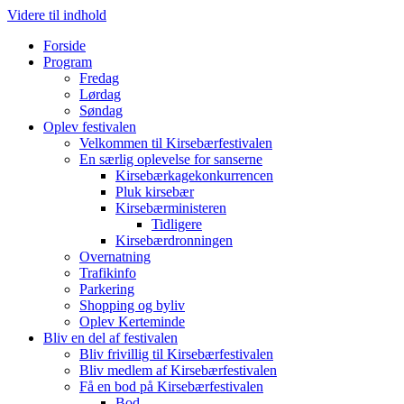
Videre til indhold
Forside
Program
Fredag
Lørdag
Søndag
Oplev festivalen
Velkommen til Kirsebærfestivalen
En særlig oplevelse for sanserne
Kirsebærkagekonkurrencen
Pluk kirsebær
Kirsebærministeren
Tidligere
Kirsebærdronningen
Overnatning
Trafikinfo
Parkering
Shopping og byliv
Oplev Kerteminde
Bliv en del af festivalen
Bliv frivillig til Kirsebærfestivalen
Bliv medlem af Kirsebærfestivalen
Få en bod på Kirsebærfestivalen
Bod