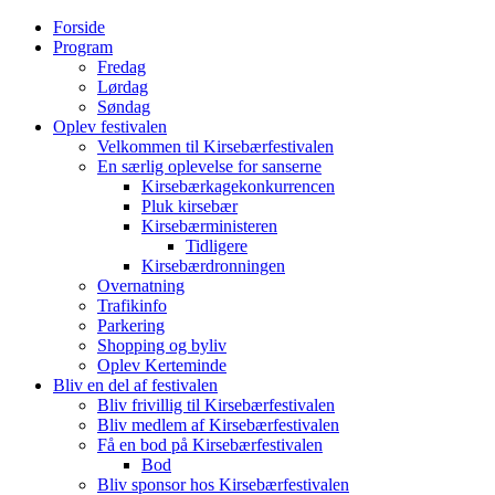
Videre
Forside
til
Program
indhold
Fredag
Lørdag
Søndag
Oplev festivalen
Velkommen til Kirsebærfestivalen
En særlig oplevelse for sanserne
Kirsebærkagekonkurrencen
Pluk kirsebær
Kirsebærministeren
Tidligere
Kirsebærdronningen
Overnatning
Trafikinfo
Parkering
Shopping og byliv
Oplev Kerteminde
Bliv en del af festivalen
Bliv frivillig til Kirsebærfestivalen
Bliv medlem af Kirsebærfestivalen
Få en bod på Kirsebærfestivalen
Bod
Bliv sponsor hos Kirsebærfestivalen