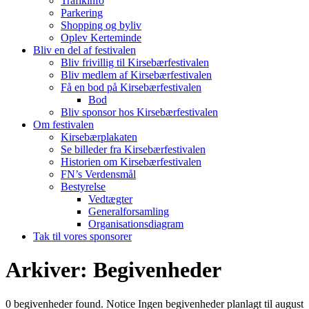
Trafikinfo
Parkering
Shopping og byliv
Oplev Kerteminde
Bliv en del af festivalen
Bliv frivillig til Kirsebærfestivalen
Bliv medlem af Kirsebærfestivalen
Få en bod på Kirsebærfestivalen
Bod
Bliv sponsor hos Kirsebærfestivalen
Om festivalen
Kirsebærplakaten
Se billeder fra Kirsebærfestivalen
Historien om Kirsebærfestivalen
FN’s Verdensmål
Bestyrelse
Vedtægter
Generalforsamling
Organisationsdiagram
Tak til vores sponsorer
Arkiver:
Begivenheder
0 begivenheder found. Notice Ingen begivenheder planlagt til august