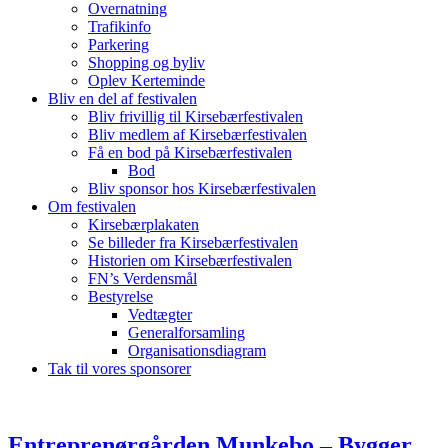
Overnatning
Trafikinfo
Parkering
Shopping og byliv
Oplev Kerteminde
Bliv en del af festivalen
Bliv frivillig til Kirsebærfestivalen
Bliv medlem af Kirsebærfestivalen
Få en bod på Kirsebærfestivalen
Bod
Bliv sponsor hos Kirsebærfestivalen
Om festivalen
Kirsebærplakaten
Se billeder fra Kirsebærfestivalen
Historien om Kirsebærfestivalen
FN’s Verdensmål
Bestyrelse
Vedtægter
Generalforsamling
Organisationsdiagram
Tak til vores sponsorer
Entreprenørgården Munkebo – Bygger