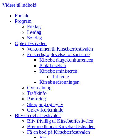
Videre til indhold
Forside
Program
Fredag
Lørdag
Søndag
Oplev festivalen
Velkommen til Kirsebærfestivalen
En særlig oplevelse for sanserne
Kirsebærkagekonkurrencen
Pluk kirsebær
Kirsebærministeren
Tidligere
Kirsebærdronningen
Overnatning
Trafikinfo
Parkering
Shopping og byliv
Oplev Kerteminde
Bliv en del af festivalen
Bliv frivillig til Kirsebærfestivalen
Bliv medlem af Kirsebærfestivalen
Få en bod på Kirsebærfestivalen
Bod