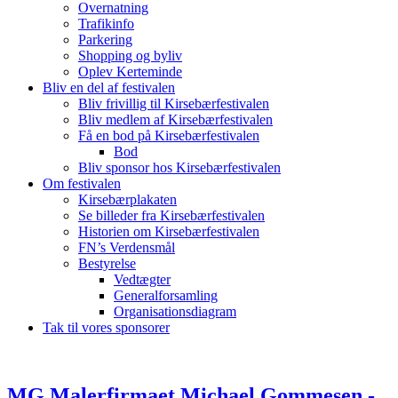
Overnatning
Trafikinfo
Parkering
Shopping og byliv
Oplev Kerteminde
Bliv en del af festivalen
Bliv frivillig til Kirsebærfestivalen
Bliv medlem af Kirsebærfestivalen
Få en bod på Kirsebærfestivalen
Bod
Bliv sponsor hos Kirsebærfestivalen
Om festivalen
Kirsebærplakaten
Se billeder fra Kirsebærfestivalen
Historien om Kirsebærfestivalen
FN’s Verdensmål
Bestyrelse
Vedtægter
Generalforsamling
Organisationsdiagram
Tak til vores sponsorer
MG Malerfirmaet Michael Gommesen -