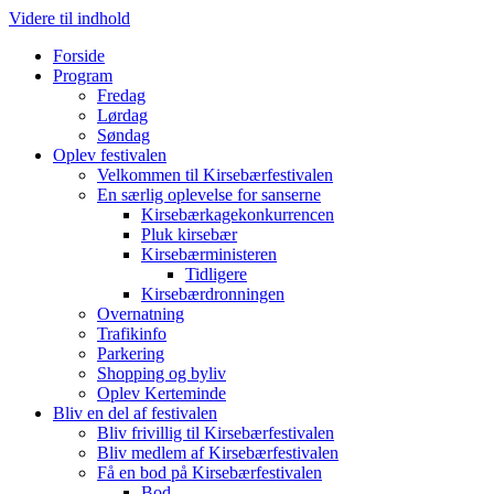
Videre til indhold
Forside
Program
Fredag
Lørdag
Søndag
Oplev festivalen
Velkommen til Kirsebærfestivalen
En særlig oplevelse for sanserne
Kirsebærkagekonkurrencen
Pluk kirsebær
Kirsebærministeren
Tidligere
Kirsebærdronningen
Overnatning
Trafikinfo
Parkering
Shopping og byliv
Oplev Kerteminde
Bliv en del af festivalen
Bliv frivillig til Kirsebærfestivalen
Bliv medlem af Kirsebærfestivalen
Få en bod på Kirsebærfestivalen
Bod